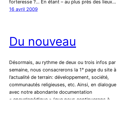
forteresse ?… En étant – au plus près des lieux…
16 avril 2009
Du nouveau
Désormais, au rythme de deux ou trois infos par
semaine, nous consacrerons la 1° page du site à
l’actualité de terrain: développement, société,
communautés religieuses, etc. Ainsi, en dialogue
avec notre abondante documentation
« encyclopédique » (que nous continuerons à
enrichir), vous pourrez peser davantage, au jour
le jour, ce qui bouge autour de nous. Ne lésinez…
15 janvier 2009