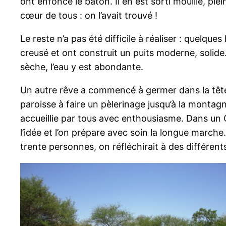
ont enfoncé le bâton. Il en est sorti mouillé, plei
cœur de tous : on l’avait trouvé !
Le reste n’a pas été difficile à réaliser : quel
creusé et ont construit un puits moderne, solide.
sèche, l’eau y est abondante.
Un autre rêve a commencé à germer dans la tête de
paroisse à faire un pèlerinage jusqu’à la montagne
accueillie par tous avec enthousiasme. Dans un C
l’idée et l’on prépare avec soin la longue marche
trente personnes, on réfléchirait à des différent