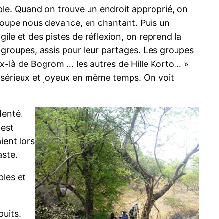
ple. Quand on trouve un endroit approprié, on
groupe nous devance, en chantant. Puis un
gile et des pistes de réflexion, on reprend la
 groupes, assis pour leur partages. Les groupes
x-là de Bogrom … les autres de Hille Korto… »
e sérieux et joyeux en même temps. On voit
denté.
 est
ient lors
aste.
bles et
puits.