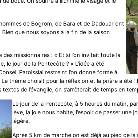
n de boue. Un sourire a illuminé le visage et le
ques hommes de Bogrom, de Bara et de Dadouar ont
 Bien que nous soyons à la fin de la saison
s missionnaires : « Et si l’on invitait toute la
, le jour de la Pentecôte ? » L’idée a été
onseil Paroissial restreint l’on donne forme à
. Le thème choisit pour la réflexion et la prière a été
s textes de l’évangile, on s’arrêterait de temps en te
Le jour de la Pentecôte, à 5 heures du matin, par
lève, la joie nous habite, l’espoir de passer une 
légère.
Après 5 km de marche on est déjà au pied de l