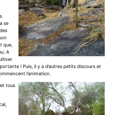
s.
a se
 des
son
it que,
eu. A
ltiver
portante ! Puis, il y a d’autres petits discours et
 commencent l’animation.
 et tous
cal,